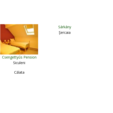
Sárkány
Şercaia
Csengettyűs Pension
Siculeni
Călata