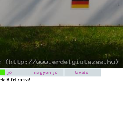
lelő feliratra!