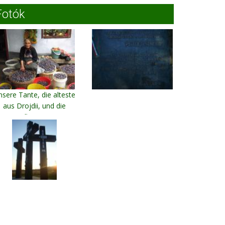
Fotók
nsere Tante, die alteste
aus Drojdii, und die
Pflaumen