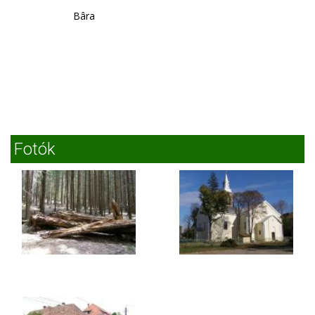
Bâra
Fotók