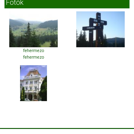
Fotók
fehermezo
fehermezo