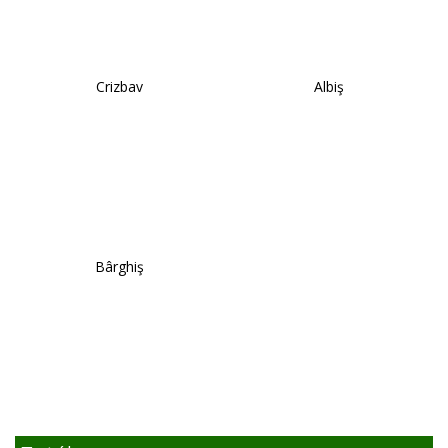
Crizbav
Albiş
Bârghiş