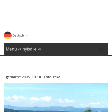
Deutsch
English
Menü -> nyisd le ->
Magyar
Romana
, gemacht: 2005. Juli 18., Foto: reka