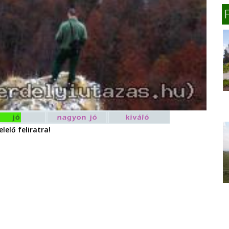
lelő feliratra!