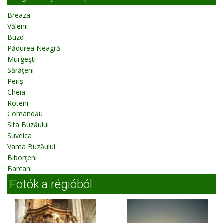
Breaza
Vălenii
Buzd
Pădurea Neagră
Murgeşti
Sărăţeni
Periş
Cheia
Roteni
Comandău
Sita Buzăului
Suveica
Vama Buzăului
Biborţeni
Barcani
Fotók a régióból