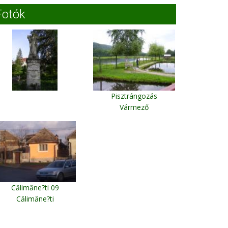
Fotók
Pisztrángozás
Vármező
Călimăne?ti 09
Călimăne?ti