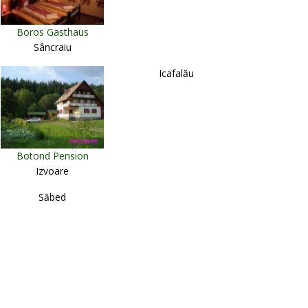
Boros Gasthaus
Sâncraiu
Icafalău
Botond Pension
Izvoare
Săbed