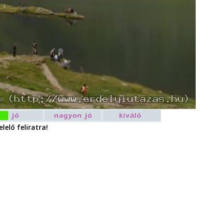
lelő feliratra!