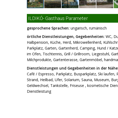
ILDIKÓ- Gasthaus Parameter
gesprochene Sprachen:
ungarisch, rumänisch
örtliche Dienstleistungen, Gegebenheiten:
WC, Dus
Halbpension, Küche, Herd, Mikrowellenherd, Kühlsch
Parkplatz, Garten, Gartenherd, Camping, Hund / Katz
im Ofen, Tischtennis, Grill / Grillroom, Liegestuhl, 
Milchprodukte, Gartenterasse, Gartenmöbel, handm
Dienstleistungen und Gegebenheiten in der Nähe
Café / Espresso, Parkplatz, Busparkplatz, Ski laufen, 
Strand, Heilbad, Ufer, Solarium, Sauna, Museum, Burg
Geldwechsel, Tankstelle, Friseuse , kosmetische Diens
Dienstleistung