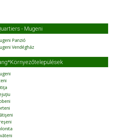
uartiers - Mugeni
ugeni Panzió
ugeni Vendégház
ang*Környezőtelepülések
ugeni
eni
tiţa
juţiu
obeni
rteni
tişeni
reşeni
lonita
văteni