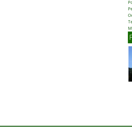
P
P
O
T
M