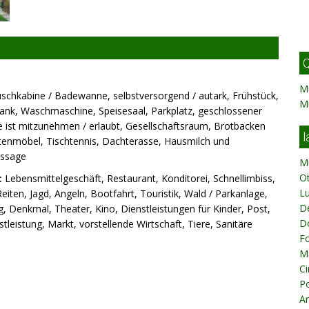
Q
M
chkabine / Badewanne, selbstversorgend / autark, Frühstück,
M
rank, Waschmaschine, Speisesaal, Parkplatz, geschlossener
e ist mitzunehmen / erlaubt, Gesellschaftsraum, Brotbacken
l
Gartenmöbel, Tischtennis, Dachterasse, Hausmilch und
assage
M
Ot
:
Lebensmittelgeschäft, Restaurant, Konditorei, Schnellimbiss,
Lu
Reiten, Jagd, Angeln, Bootfahrt, Touristik, Wald / Parkanlage,
De
, Denkmal, Theater, Kino, Dienstleistungen für Kinder, Post,
D
tleistung, Markt, vorstellende Wirtschaft, Tiere, Sanitäre
Fo
Mă
Ci
Po
Ar