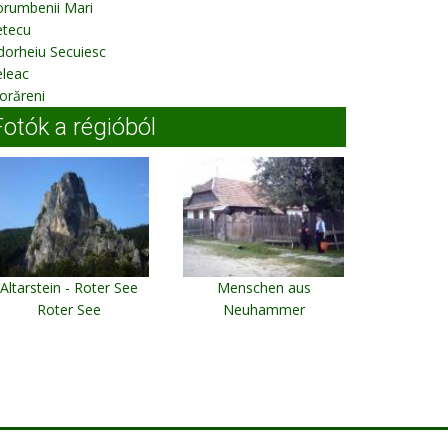
orumbenii Mari
etecu
dorheiu Secuiesc
eleac
orăreni
Fotók a régióból
Altarstein - Roter See
Menschen aus
Roter See
Neuhammer