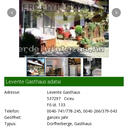
Levente Gasthaus adatai:
Adresse:
Levente Gasthaus
537297 Ciceu
Fő út. 133.
Telefon:
0040-741/778-245, 0040-266/379-043
Geöffnet:
ganzes Jahr
Typus:
Dorfherberge, Gasthaus