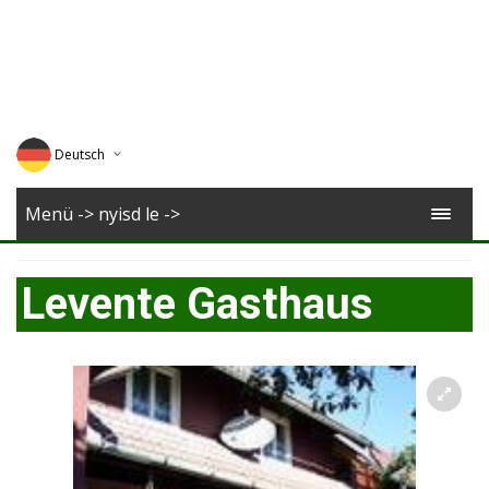
Deutsch
English
Menü -> nyisd le ->
Magyar
Levente Gasthaus
Romana