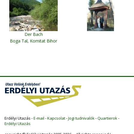
Der Bach
Boga Tal, Komitat Bihor
Erdélyi Utazás -
E-mail
-
Kapcsolat
-
Jogi tudnivalók
-
Quartierok
-
Erdélyi Utazás