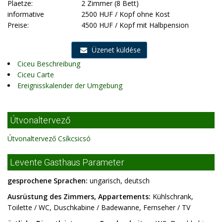
Plaetze:
2 Zimmer (8 Bett)
informative
2500 HUF / Kopf ohne Kost
Preise:
4500 HUF / Kopf mit Halbpension
Üzenet küldése
Ciceu Beschreibung
Ciceu Carte
Ereignisskalender der Umgebung
Útvonaltervező
Útvonaltervező Csíkcsicsó
Levente Gasthaus Parameter
gesprochene Sprachen:
ungarisch, deutsch
Ausrüstung des Zimmers, Appartements:
Kühlschrank,
Toilette / WC, Duschkabine / Badewanne, Fernseher / TV