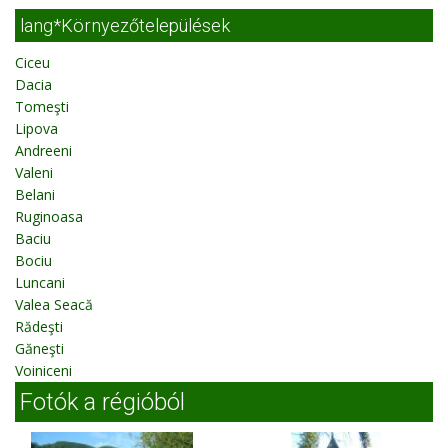
lang*Környezőtelepülések
Ciceu
Dacia
Tomeşti
Lipova
Andreeni
Valeni
Belani
Ruginoasa
Baciu
Bociu
Luncani
Valea Seacă
Rădeşti
Găneşti
Voiniceni
Fotók a régióból