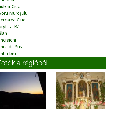
uleni-Ciuc
voru Mureşului
ercurea Ciuc
rghita-Băi
ălan
ncraieni
unca de Sus
ântimbru
Fotók a régióból