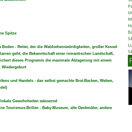
Pa
Iz
Mi
Ha
B
ne Spitze
Sâ
L
ta Boden - Reiter, der die Waldsehenswürdigkeiten, großer Kessel
S
Karren geht, die Bekanntschaft einer romantischen Landschaft,
sichert dieses Programm die maximale Ablagerung mit einem
, Wiedergeburt
eifens und Handels - das selbst gemachte Brot-Backen, Weben,
del)
- lokale Gewohnheiten wässernd
eine Tourismus-Brillen - Baby-Museum, alte Denkmäler, andere