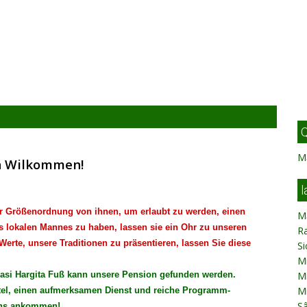
Q
M
n Wilkommen!
l
der Größenordnung von ihnen, um erlaubt zu werden, einen
M
 lokalen Mannes zu haben, lassen sie ein Ohr zu unseren
R
Werte, unsere Traditionen zu präsentieren, lassen Sie diese
Si
Mi
 Hargita Fuß kann unsere Pension gefunden werden.
Mi
Mi
ttel, einen aufmerksamen Dienst und reiche Programm-
S
 uns ankommen!