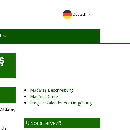
Deutsch
English
N
Magyar
Romana
ş
Mădăraş Beschreibung
Mădăraş Carte
Ereignisskalender der Umgebung
- Mădăraş
Útvonaltervező
omvh