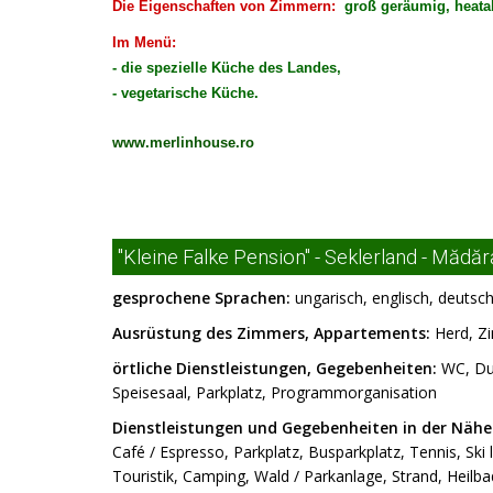
Die Eigenschaften von Zimmern:
groß geräumig, heata
Im Menü:
- die spezielle Küche des Landes,
- vegetarische Küche.
www.merlinhouse.ro
"Kleine Falke Pension" - Seklerland - Mădă
gesprochene Sprachen:
ungarisch, englisch, deutsc
Ausrüstung des Zimmers, Appartements:
Herd, Zi
örtliche Dienstleistungen, Gegebenheiten:
WC, Dus
Speisesaal, Parkplatz, Programmorganisation
Dienstleistungen und Gegebenheiten in der Nähe
Café / Espresso, Parkplatz, Busparkplatz, Tennis, Ski l
Touristik, Camping, Wald / Parkanlage, Strand, Heil