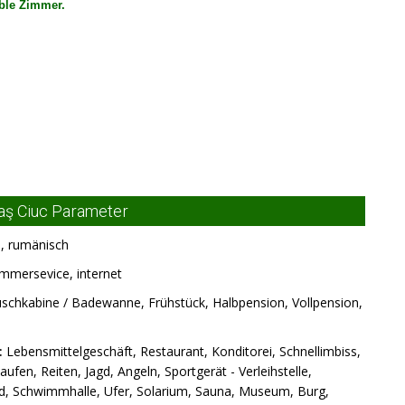
ble Zimmer.
raş Ciuc Parameter
h, rumänisch
mmersevice, internet
chkabine / Badewanne, Frühstück, Halbpension, Vollpension,
:
Lebensmittelgeschäft, Restaurant, Konditorei, Schnellimbiss,
aufen, Reiten, Jagd, Angeln, Sportgerät - Verleihstelle,
bad, Schwimmhalle, Ufer, Solarium, Sauna, Museum, Burg,