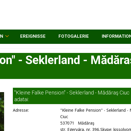
EN
EREIGNISSE
FOTOGALERIE
INFORMATIO
ion" - Seklerland - Mădăra
"Kleine Falke Pension" - Seklerland - Mădăraş Ciuc
adatai:
Adresse:
"Kleine Falke Pension" - Seklerland 
Ciuc
537071 Mădăraş
str. Egervára, nr. 396,Skype: kissoly