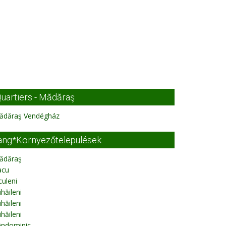
uartiers - Mădăraş
ădăraş Vendégház
ang*Környezőtelepülések
ădăraş
acu
culeni
hăileni
hăileni
hăileni
ândominic