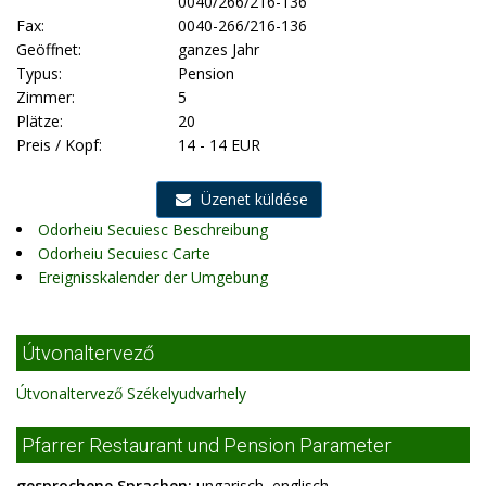
0040/266/216-136
Fax:
0040-266/216-136
Geöffnet:
ganzes Jahr
Typus:
Pension
Zimmer:
5
Plätze:
20
Preis / Kopf:
14 - 14 EUR
Üzenet küldése
Odorheiu Secuiesc Beschreibung
Odorheiu Secuiesc Carte
Ereignisskalender der Umgebung
Útvonaltervező
Útvonaltervező Székelyudvarhely
Pfarrer Restaurant und Pension Parameter
gesprochene Sprachen:
ungarisch, englisch