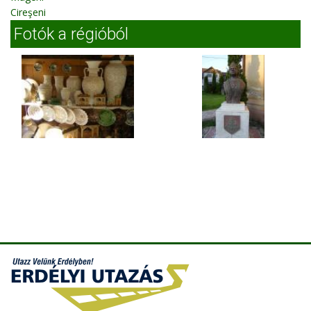
Cireşeni
Fotók a régióból