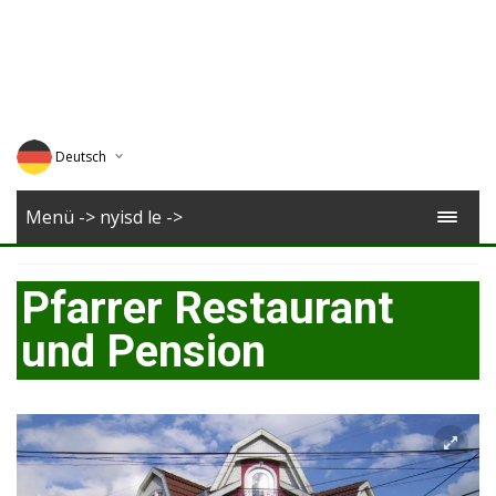
Deutsch
English
Menü -> nyisd le ->
Magyar
Pfarrer Restaurant
Romana
und Pension