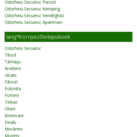
Odorheiu Secuiesc Panzió
Odorheiu Secuiesc Kemping
Odorheiu Secuiesc Vendégház
Odorheiu Secuiesc Apartman
lang*Környezőtelepülések
Odorheiu Secuiesc
Tibod
Tămaşu
Arvăteni
Ulcani
Fâncel
Polonita
Forteni
Teleac
Oteni
Bisericani
Dealu
Morăreni
Mugeni