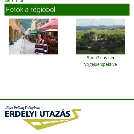
Sânsimion
Fotók a régióból
Bodo? aus der
Vogelperspektive
Bodo?