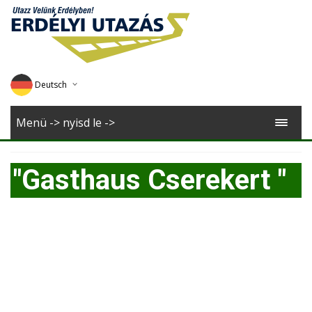
Deutsch
English
Menü -> nyisd le ->
Magyar
"Gasthaus Cserekert "
Romana