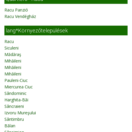
Racu Panzió
Racu Vendégház
lang*Környezőtelepülések
Racu
Siculeni
Mădăraş
Mihăileni
Mihăileni
Mihăileni
Pauleni-Ciuc
Miercurea Ciuc
Sândominic
Harghita-Băi
Sâncraieni
Izvoru Mureşului
Sântimbru
Bălan