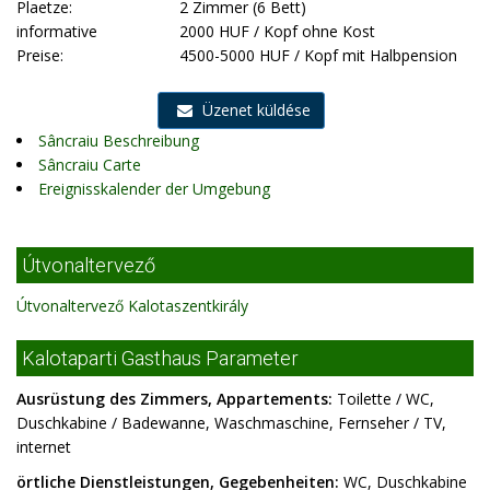
Plaetze:
2 Zimmer (6 Bett)
informative
2000 HUF / Kopf ohne Kost
Preise:
4500-5000 HUF / Kopf mit Halbpension
Üzenet küldése
Sâncraiu Beschreibung
Sâncraiu Carte
Ereignisskalender der Umgebung
Útvonaltervező
Útvonaltervező Kalotaszentkirály
Kalotaparti Gasthaus Parameter
Ausrüstung des Zimmers, Appartements:
Toilette / WC,
Duschkabine / Badewanne, Waschmaschine, Fernseher / TV,
internet
örtliche Dienstleistungen, Gegebenheiten:
WC, Duschkabine