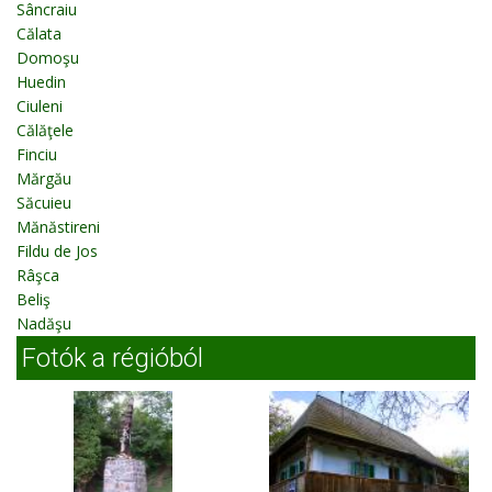
Sâncraiu
Călata
Domoşu
Huedin
Ciuleni
Călăţele
Finciu
Mărgău
Săcuieu
Mănăstireni
Fildu de Jos
Râşca
Beliş
Nadăşu
Fotók a régióból