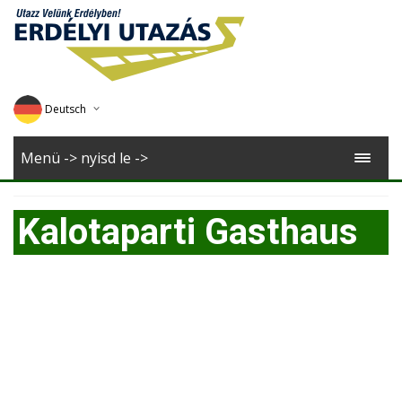
Deutsch
English
Menü -> nyisd le ->
Magyar
Kalotaparti Gasthaus
Romana