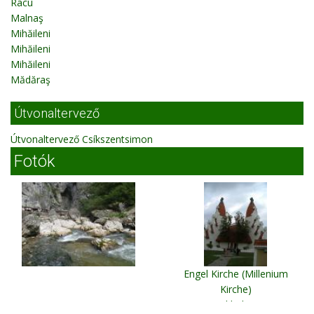
Racu
Malnaş
Mihăileni
Mihăileni
Mihăileni
Mădăraş
Útvonaltervező
Útvonaltervező Csíkszentsimon
Fotók
Engel Kirche (Millenium
Kirche)
Szeklerburg