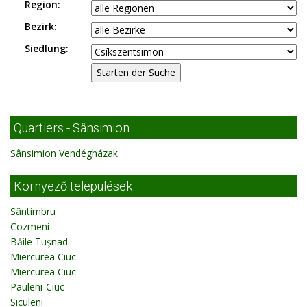
Region:
Bezirk:
Siedlung:
Quartiers - Sânsimion
Sânsimion Vendégházak
Környező települések
Sântimbru
Cozmeni
Băile Tuşnad
Miercurea Ciuc
Miercurea Ciuc
Pauleni-Ciuc
Siculeni