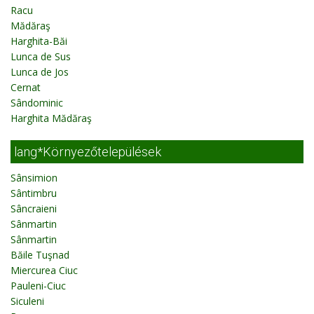
Racu
Mădăraş
Harghita-Băi
Lunca de Sus
Lunca de Jos
Cernat
Sândominic
Harghita Mădăraş
lang*Környezőtelepülések
Sânsimion
Sântimbru
Sâncraieni
Sânmartin
Sânmartin
Băile Tuşnad
Miercurea Ciuc
Pauleni-Ciuc
Siculeni