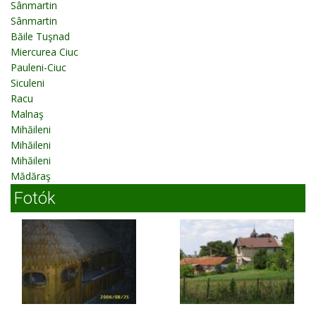
Sânmartin
Sânmartin
Băile Tuşnad
Miercurea Ciuc
Pauleni-Ciuc
Siculeni
Racu
Malnaş
Mihăileni
Mihăileni
Mihăileni
Mădăraş
Fotók