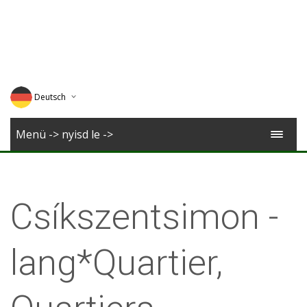
Deutsch
English
Menü -> nyisd le ->
Magyar
Romana
Csíkszentsimon -
lang*Quartier,