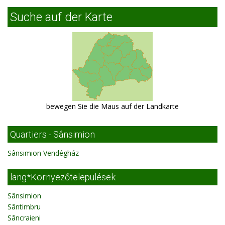
Suche auf der Karte
bewegen Sie die Maus auf der Landkarte
Quartiers - Sânsimion
Sânsimion Vendégház
lang*Környezőtelepülések
Sânsimion
Sântimbru
Sâncraieni