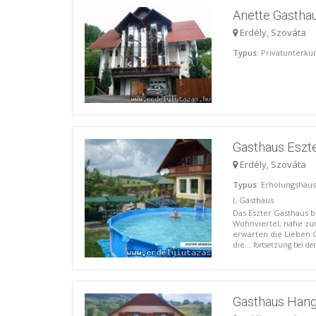
Anette Gastha
Erdély, Szováta
Typus
: Privatunterku
Gasthaus Eszt
Erdély, Szováta
Typus
: Erholungshaus
I, Gasthaus
Das Eszter Gasthaus b
Wohnviertel, nahe zu
erwarten die Lieben G
die...
fortsetzung bei de
Gasthaus Han