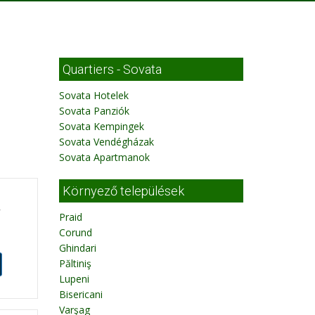
Quartiers - Sovata
Sovata Hotelek
Sovata Panziók
Sovata Kempingek
Sovata Vendégházak
Sovata Apartmanok
Környező települések
f
Praid
Corund
Ghindari
Păltiniş
Lupeni
Bisericani
Varşag