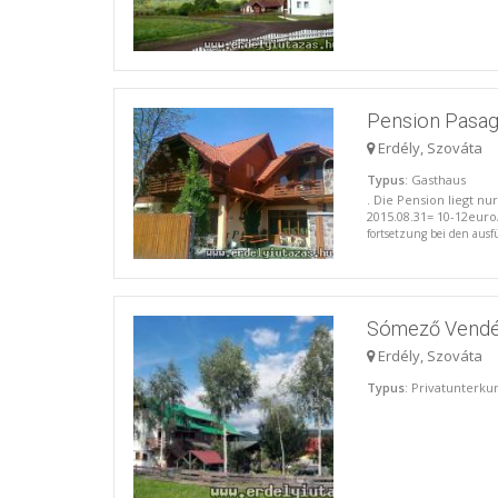
Pension Pasa
Erdély, Szováta
Typus
: Gasthaus
. Die Pension liegt n
2015.08.31= 10-12euro
fortsetzung bei den aus
Sómező Vend
Erdély, Szováta
Typus
: Privatunterku