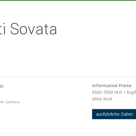
i Sovata
us
informative Preise:
6500-7000 HUF / Kop
ohne Kost
nft, Gasthaus
ausführliche Daten