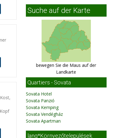
Suche auf der Karte
mer
bewegen Sie die Maus auf der
Landkarte
Quartiers - Sovata
Sovata Hotel
Kost,
Sovata Panzió
Sovata Kemping
 Kopf
Sovata Vendégház
Sovata Apartman
lang*Környezőtelepülések