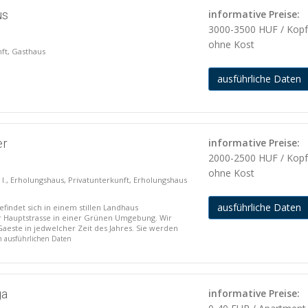
us
informative Preise:
3000-3500 HUF / Kop
ohne Kost
nft, Gasthaus
ausführliche Daten
er
informative Preise:
2000-2500 HUF / Kop
ohne Kost
 I., Erholungshaus, Privatunterkunft, Erholungshaus
ausführliche Daten
efindet sich in einem stillen Landhaus
r Hauptstrasse in einer Grünen Umgebung. Wir
aeste in jedwelcher Zeit des Jahres. Sie werden
n ausführlichen Daten
ga
informative Preise: