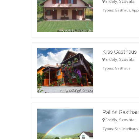
Erdély, Szováta
Typus
: Gasthaus, Ap
Kiss Gasthaus
Erdély, Szováta
Typus
: Gasthaus
Pallós Gastha
Erdély, Szováta
Typus
: Schlüsselhau