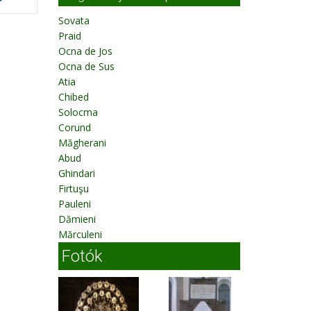
Sovata
Praid
Ocna de Jos
Ocna de Sus
Atia
Chibed
Solocma
Corund
Măgherani
Abud
Ghindari
Firtuşu
Pauleni
Dămieni
Mărculeni
Fotók