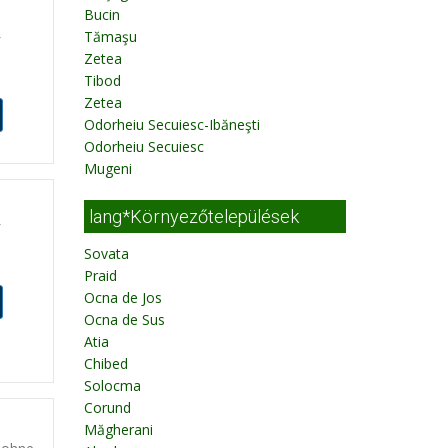
Bucin
Tămaşu
f
Zetea
Tibod
Zetea
Odorheiu Secuiesc-Ibăneşti
Odorheiu Secuiesc
Mugeni
lang*Környezőtelepülések
f
Sovata
Praid
Ocna de Jos
Ocna de Sus
Atia
Chibed
Solocma
Corund
Măgherani