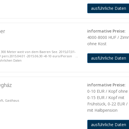
ausführliche Daten
ger
informative Preise:
4000-8000 HUF / Zim
ohne Kost
ur 300 Meter weit von dem Baeren See. 2015,07,01-
/ pers 2015.04.01 -2015.06.30 =8-10 euro/Person ...
ausführliche Daten
führlichen Daten
égház
informative Preise:
0-10 EUR / Kopf ohne 
0-15 EUR / Kopf mit
nft, Gasthaus
Frühstück, 0-22 EUR /
mit Halbpension
ausführliche Daten