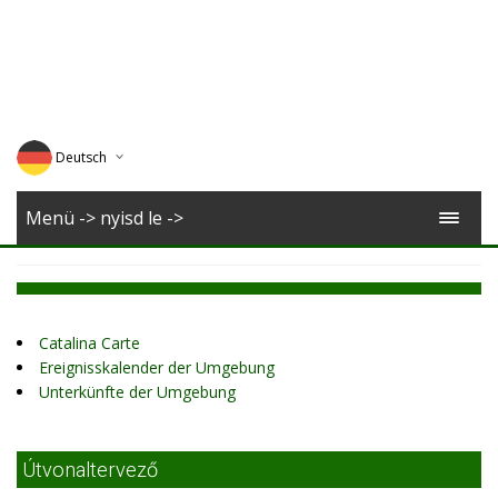
Deutsch
English
Menü -> nyisd le ->
Magyar
Romana
Catalina Carte
Ereignisskalender der Umgebung
Unterkünfte der Umgebung
Útvonaltervező