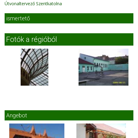
Útvonaltervező Szentkatolna
ismertető
Fotók a régióból
Angebot