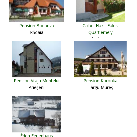
Pension Bonanza
Caládi Ház - Falusi
Rădaia
Quartierhely
Sândominic
Pension Vraja Muntelui
Pension Koronka
Arieşeni
Târgu Mureş
Éden Ferienhaus