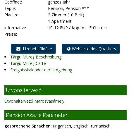
Geöffnet:
ganzes Jahr
Typus:
Pension, Pension ***
Plaetze:
2 Zimmer (10 Bett)
1 Apartment
informative
10-12 EUR / Kopf mit Frühstück
Preise:
Üzenet küldése
Webseite des Quartiers
Târgu Mureş Beschreibung
Târgu Mureş Carte
Ereignisskalender der Umgebung
Útvonaltervező
Útvonaltervező Marosvásárhely
Pension Akazie Parameter
gesprochene Sprachen:
ungarisch, englisch, rumänisch