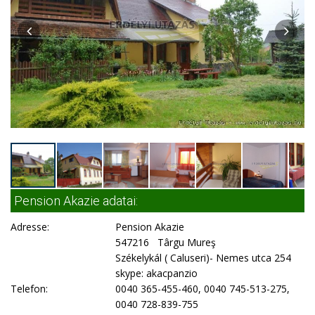
Pension Akazie adatai:
Adresse:
Pension Akazie
547216 Târgu Mureş
Székelykál ( Caluseri)- Nemes utca 254
skype: akacpanzio
Telefon:
0040 365-455-460, 0040 745-513-275,
0040 728-839-755