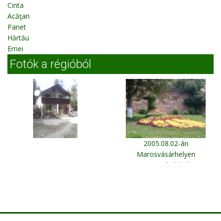
Cinta
Acăţari
Panet
Hărtău
Ernei
Fotók a régióból
2005.08.02-án
Marosvásárhelyen
Marosvásárhely