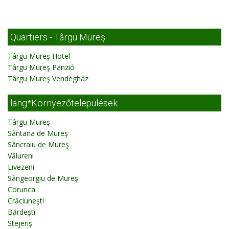
Quartiers - Târgu Mureş
Târgu Mureş Hotel
Târgu Mureş Panzió
Târgu Mureş Vendégház
lang*Környezőtelepülések
Târgu Mureş
Sântana de Mureş
Sâncraiu de Mureş
Vălureni
Livezeni
Sângeorgiu de Mureş
Corunca
Crăciuneşti
Bărdeşti
Stejeriş