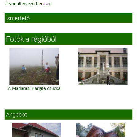
Útvonaltervező Kercsed
ismertető
Fotók a régióból
A Madarasi Hargita csúcsa
Angebot