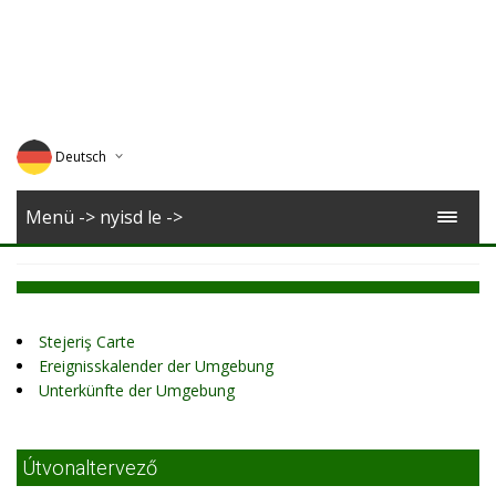
Deutsch
English
Menü -> nyisd le ->
Magyar
Romana
Stejeriş Carte
Ereignisskalender der Umgebung
Unterkünfte der Umgebung
Útvonaltervező