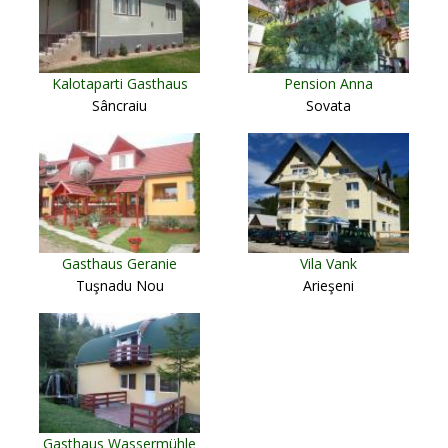
Kalotaparti Gasthaus
Pension Anna
Sâncraiu
Sovata
Gasthaus Geranie
Vila Vank
Tuşnadu Nou
Arieşeni
Gasthaus Wassermühle