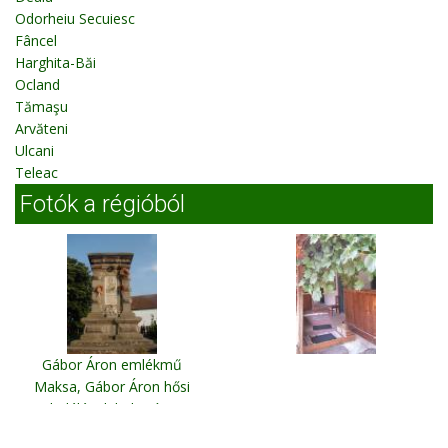
Odorheiu Secuiesc
Fâncel
Harghita-Băi
Ocland
Tămaşu
Arvăteni
Ulcani
Teleac
Fotók a régióból
Gábor Áron emlékmű
Maksa, Gábor Áron hősi
halálának helyszíne