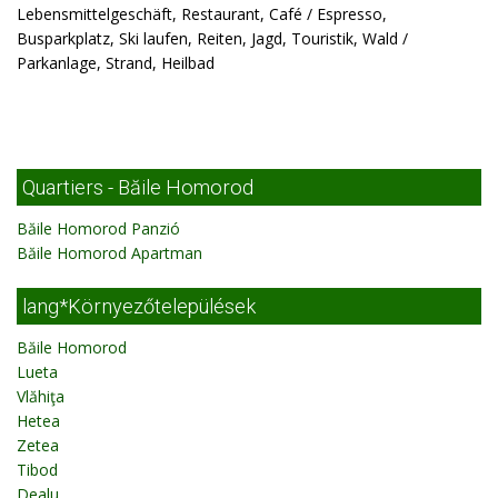
Lebensmittelgeschäft, Restaurant, Café / Espresso,
Busparkplatz, Ski laufen, Reiten, Jagd, Touristik, Wald /
Parkanlage, Strand, Heilbad
Quartiers - Băile Homorod
Băile Homorod Panzió
Băile Homorod Apartman
lang*Környezőtelepülések
Băile Homorod
Lueta
Vlăhiţa
Hetea
Zetea
Tibod
Dealu