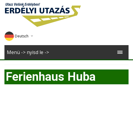
Deutsch
English
Menü -> nyisd le ->
Magyar
Ferienhaus Huba
Romana