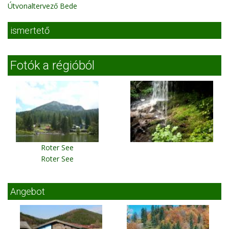
Útvonaltervező Bede
ismertető
Fotók a régióból
Roter See
Roter See
Angebot