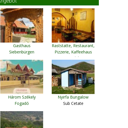
Angebot
Gasthaus
Raststatte, Restaurant,
Siebenbürgen
Pizzerie, Kaffeehaus
Armaşeni
Deszkás
Crăciuneşti
Három Székely
Nyirfa Bungalow
Fogadó
Sub Cetate
Miercurea Ciuc