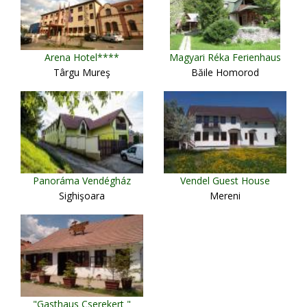
Arena Hotel****
Magyari Réka Ferienhaus
Târgu Mureş
Băile Homorod
Panoráma Vendégház
Vendel Guest House
Sighişoara
Mereni
"Gasthaus Cserekert "