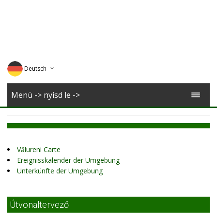
Deutsch
English
Menü -> nyisd le ->
Magyar
Romana
Vălureni Carte
Ereignisskalender der Umgebung
Unterkünfte der Umgebung
Útvonaltervező