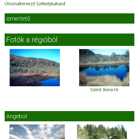
Útvonaltervező Székelykakasd
ismertető
Fotók a régióból
Szent Anna tó
Angebot