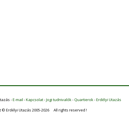
Utazás -
E-mail
-
Kapcsolat
-
Jogi tudnivalók
-
Quartierok
-
Erdélyi Utazás
t © Erdélyi Utazás 2005-2026 All rights reserved !