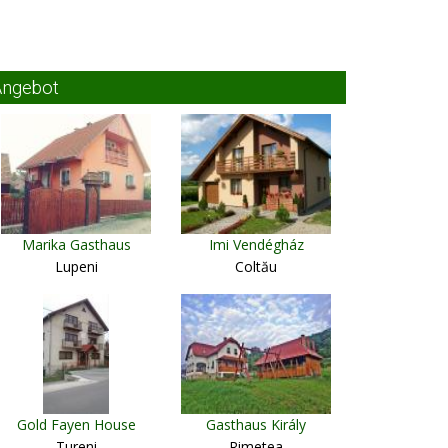
Angebot
Marika Gasthaus
Imi Vendégház
Lupeni
Coltău
Gold Fayen House
Gasthaus Király
Tureni
Rimetea