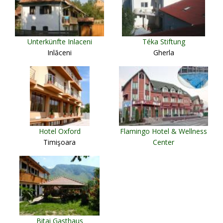
Unterkünfte Inlaceni
Téka Stiftung
Inlăceni
Gherla
Hotel Oxford
Flamingo Hotel & Wellness
Timişoara
Center
Miercurea Ciuc
Bitai Gasthaus