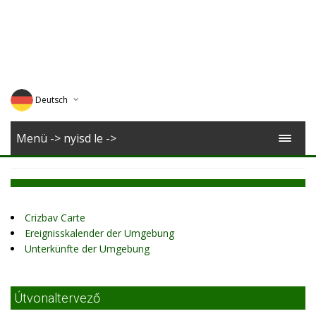
Deutsch
English
Menü -> nyisd le ->
Magyar
Romana
Crizbav Carte
Ereignisskalender der Umgebung
Unterkünfte der Umgebung
Útvonaltervező