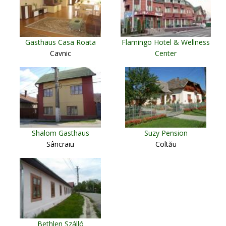
Gasthaus Casa Roata
Flamingo Hotel & Wellness
Cavnic
Center
Miercurea Ciuc
Shalom Gasthaus
Suzy Pension
Sâncraiu
Coltău
Bethlen Szálló