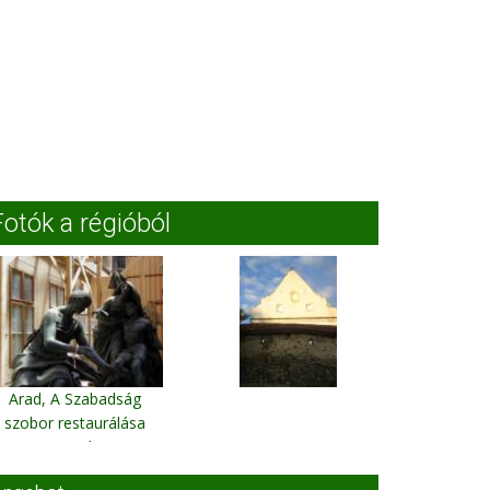
Fotók a régióból
Arad, A Szabadság
szobor restaurálása
Arad