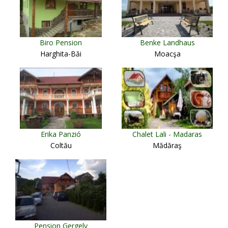
Biro Pension
Benke Landhaus
Harghita-Băi
Moacşa
Erika Panzió
Chalet Lali - Madaras
Coltău
Mădăraş
Pension Gergely