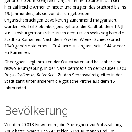
gehörte sie zum Königreich Ungarn. Im Mittelalter ließen sich
hier zahlreiche Armenier nieder und prägten das Stadtbild bis ins
19. Jahrhundert, als sie von der umgebenden
ungarischsprachigen Bevölkerung zunehmend magyarisiert
wurden. Als Teil Siebenbürgens gehörte die Stadt ab dem 17. Jh.
zur Habsburgermonarchie. Nach dem Ersten Weltkrieg kam die
Stadt zu Rumänien. Nach dem Zweiten Wiener Schiedsspruch
1940 gehörte sie erneut für 4 Jahre zu Ungarn, seit 1944 wieder
zu Rumänien.
Gheorgheni liegt inmitten der Ostkarpaten und hat daher eine
reizvolle Umgebung. In der Nähe befindet sich der Stausee Lacu
Roşu (
Gyilkos-tó, Roter See
). Zu den Sehenswürdigkeiten in der
Stadt zählt unter anderem die gotische Kirche aus dem 15.
Jahrhundert.
Bevölkerung
Von den 20.018 Einwohnern, die Gheorgheni zur Volkszählung
2002 hatte, waren 17.524 Szekler, 2161 Rumänen und 305