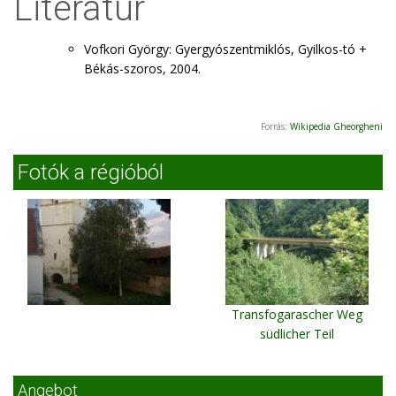
Literatur
Vofkori György: Gyergyószentmiklós, Gyilkos-tó +
Békás-szoros, 2004.
Forrás:
Wikipedia Gheorgheni
Fotók a régióból
Transfogarascher Weg
südlicher Teil
Angebot