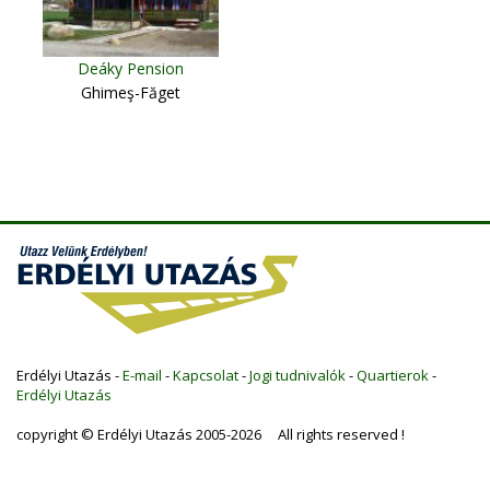
Deáky Pension
Ghimeş-Făget
Erdélyi Utazás -
E-mail
-
Kapcsolat
-
Jogi tudnivalók
-
Quartierok
-
Erdélyi Utazás
copyright © Erdélyi Utazás 2005-2026 All rights reserved !