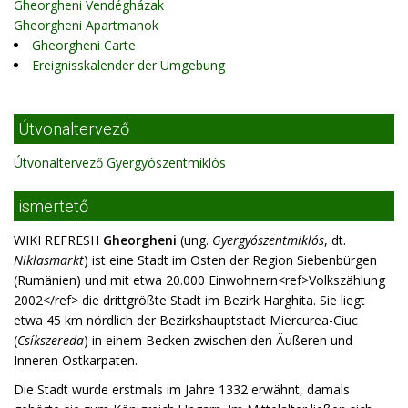
Gheorgheni Vendégházak
Gheorgheni Apartmanok
Gheorgheni Carte
Ereignisskalender der Umgebung
Útvonaltervező
Útvonaltervező Gyergyószentmiklós
ismertető
WIKI REFRESH
Gheorgheni
(ung.
Gyergyószentmiklós
, dt.
Niklasmarkt
) ist eine Stadt im Osten der Region Siebenbürgen
(Rumänien) und mit etwa 20.000 Einwohnern<ref>Volkszählung
2002</ref> die drittgrößte Stadt im Bezirk Harghita. Sie liegt
etwa 45 km nördlich der Bezirkshauptstadt Miercurea-Ciuc
(
Csíkszereda
) in einem Becken zwischen den Äußeren und
Inneren Ostkarpaten.
Die Stadt wurde erstmals im Jahre 1332 erwähnt, damals