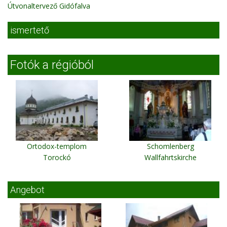
Útvonaltervező Gidófalva
ismertető
Fotók a régióból
Ortodox-templom
Schomlenberg
Torockó
Wallfahrtskirche
Angebot