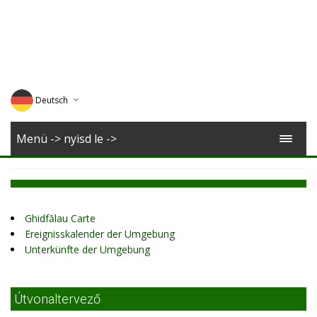
Deutsch
English
Menü -> nyisd le ->
Magyar
Romana
Ghidfălau Carte
Ereignisskalender der Umgebung
Unterkünfte der Umgebung
Útvonaltervező