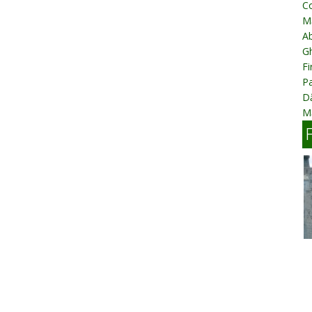
C
M
A
Gh
Fi
Pa
D
Mă