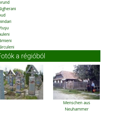
orund
ăgherani
bud
indari
rtuşu
uleni
ămieni
rculeni
Fotók a régióból
Menschen aus
Neuhammer