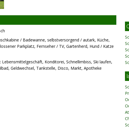
Q
sch
So
chkabine / Badewanne, selbstversorgend / autark, Küche,
S
lossener Parkplatz, Fernseher / TV, Gartenherd, Hund / Katze
S
S
:
Lebensmittelgeschäft, Konditorei, Schnellimbiss, Ski laufen,
S
eilbad, Geldwechsel, Tankstelle, Disco, Markt, Apotheke
l
S
Pr
O
O
At
C
S