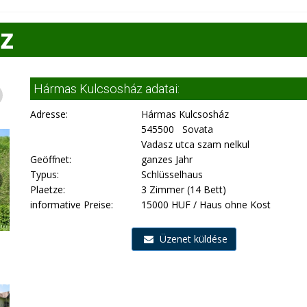
z
Hármas Kulcsosház adatai:
Adresse:
Hármas Kulcsosház
545500 Sovata
Vadasz utca szam nelkul
Geöffnet:
ganzes Jahr
Typus:
Schlüsselhaus
Plaetze:
3 Zimmer (14 Bett)
informative Preise:
15000 HUF / Haus ohne Kost
Üzenet küldése