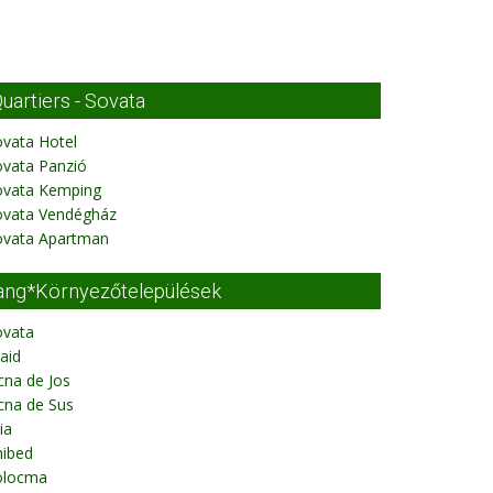
uartiers - Sovata
vata Hotel
ovata Panzió
ovata Kemping
ovata Vendégház
ovata Apartman
ang*Környezőtelepülések
ovata
aid
cna de Jos
cna de Sus
ia
hibed
olocma