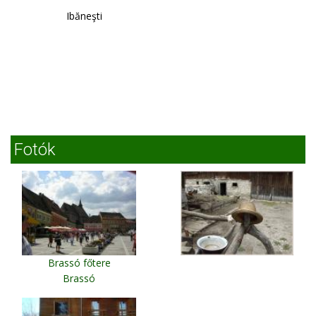
Ibăneşti
Fotók
Brassó főtere
Brassó