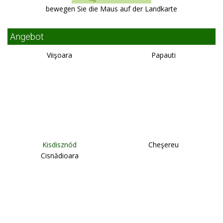
bewegen Sie die Maus auf der Landkarte
Angebot
Viişoara
Papauti
Kisdisznód
Cheşereu
Cisnădioara