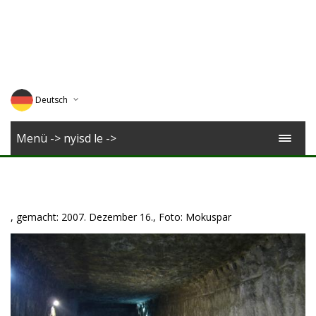
Deutsch
English
Menü -> nyisd le ->
Magyar
Romana
, gemacht: 2007. Dezember 16., Foto: Mokuspar