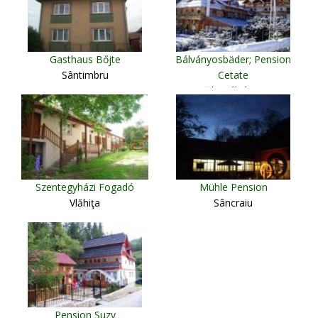
Gasthaus Bőjte
Bálványosbäder; Pension
Sântimbru
Cetate
Băile Bálványos
Szentegyházi Fogadó
Mühle Pension
Vlăhiţa
Sâncraiu
Pension Suzy