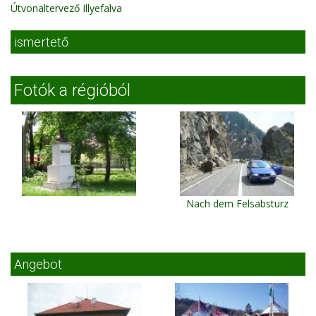
Útvonaltervező Illyefalva
ismertető
Fotók a régióból
Nach dem Felsabsturz
Angebot