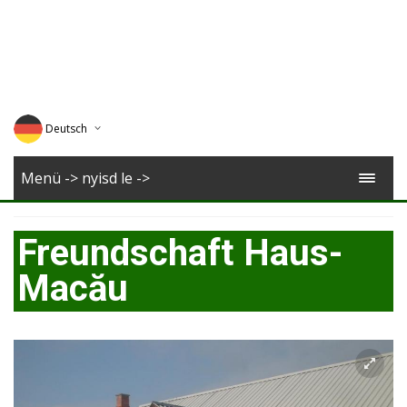
Deutsch
English
Menü -> nyisd le ->
Magyar
Freundschaft Haus-
Romana
Macău