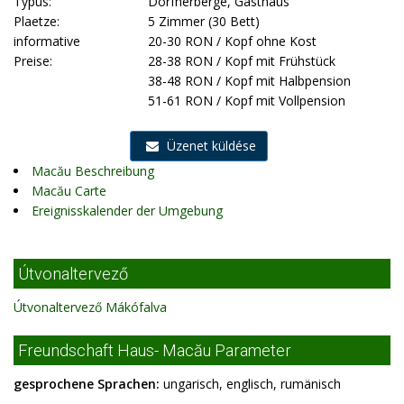
Typus:
Dorfherberge, Gasthaus
Plaetze:
5 Zimmer (30 Bett)
informative
20-30 RON / Kopf ohne Kost
Preise:
28-38 RON / Kopf mit Frühstück
38-48 RON / Kopf mit Halbpension
51-61 RON / Kopf mit Vollpension
Üzenet küldése
Macău Beschreibung
Macău Carte
Ereignisskalender der Umgebung
Útvonaltervező
Útvonaltervező Mákófalva
Freundschaft Haus- Macău Parameter
gesprochene Sprachen:
ungarisch, englisch, rumänisch