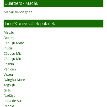
Quartiers - Macău
Macău Vendégház
lang*Környezőtelepülések
Macău
Dorolţu
Căpuşu Mare
Inucu
Căpuşu Mic
Căpuşu Mic
Leghia
Păniceni
Viştea
Dângău Mare
Arghişu
Gilău
Nadăşu
Luna de Sus
Rădaia