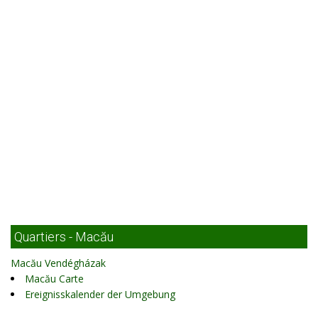
Quartiers - Macău
Macău Vendégházak
Macău Carte
Ereignisskalender der Umgebung