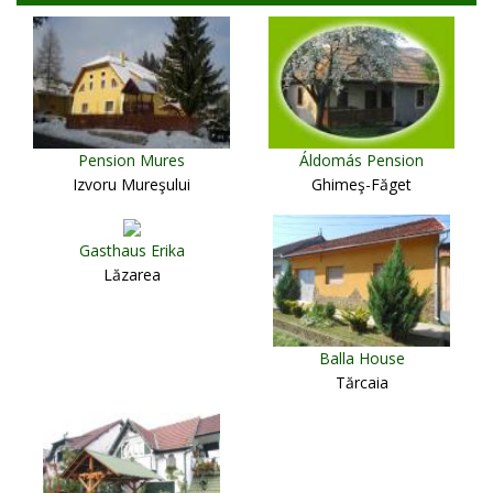
Pension Mures
Áldomás Pension
Izvoru Mureşului
Ghimeş-Făget
Gasthaus Erika
Lăzarea
Balla House
Tărcaia