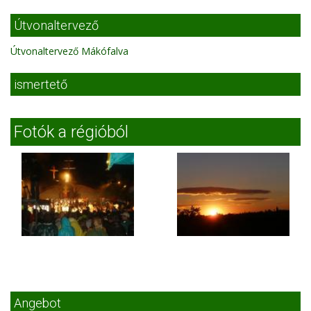
Útvonaltervező
Útvonaltervező Mákófalva
ismertető
Fotók a régióból
Angebot