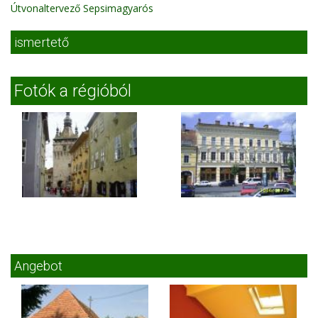
Útvonaltervező Sepsimagyarós
ismertető
Fotók a régióból
Angebot