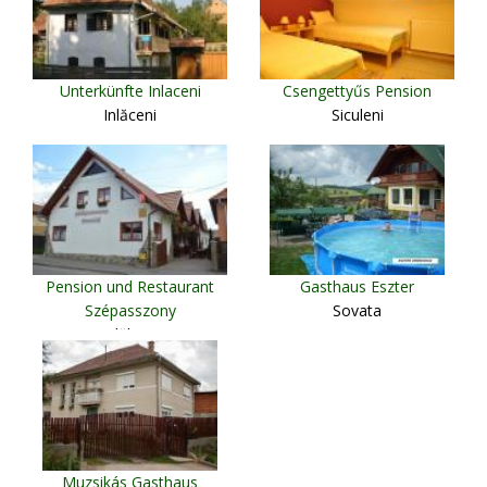
Unterkünfte Inlaceni
Csengettyűs Pension
Inlăceni
Siculeni
Pension und Restaurant
Gasthaus Eszter
Szépasszony
Sovata
Vlăhiţa
Muzsikás Gasthaus