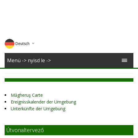
Deutsch
English
Menü -> nyisd le ->
Magyar
Romana
Măgheruş Carte
Ereignisskalender der Umgebung
Unterkünfte der Umgebung
Útvonaltervező