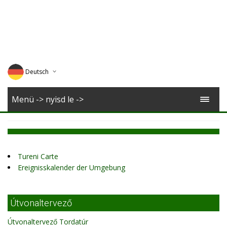
Deutsch
English
Menü -> nyisd le ->
Magyar
Romana
Tureni Carte
Ereignisskalender der Umgebung
Útvonaltervező
Útvonaltervező Tordatúr