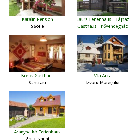
Katalin Pension
Laura Ferienhaus - Tájház
Săcele
Gasthaus - Kővendégház
Bisericani
Boros Gasthaus
Vila Aura
Sâncraiu
Izvoru Mureşului
Aranypatkó Ferienhaus
Gheorgheni