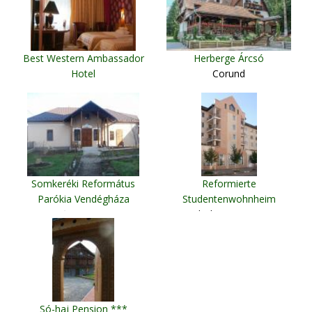
Best Western Ambassador
Herberge Árcsó
Hotel
Corund
Timişoara
Somkeréki Református
Reformierte
Parókia Vendégháza
Studentenwohnheim
Şintereag
Odorheiu Secuiesc
Só-haj Pension ***