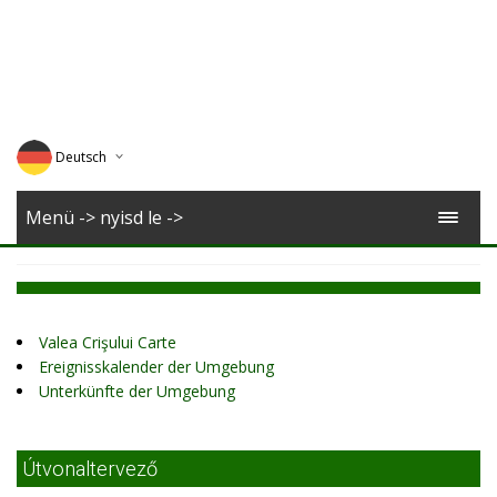
Deutsch
English
Menü -> nyisd le ->
Magyar
Romana
Valea Crişului Carte
Ereignisskalender der Umgebung
Unterkünfte der Umgebung
Útvonaltervező