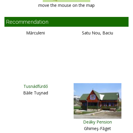
move the mouse on the map
Recommendation
Mărculeni
Satu Nou, Baciu
Tusnádfürdő
Băile Tuşnad
Deáky Pension
Ghimeş-Făget