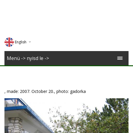
English
Deutsch
Menü -> nyisd le ->
Magyar
Romana
, made: 2007. October 20., photo: gadorka