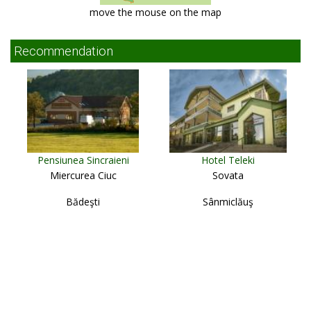
move the mouse on the map
Recommendation
Pensiunea Sincraieni
Hotel Teleki
Miercurea Ciuc
Sovata
Bădeşti
Sânmiclăuş