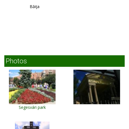
Băiţa
Photos
Segesvári park