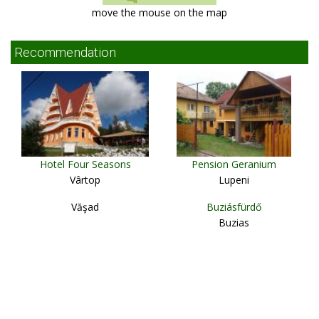
move the mouse on the map
Recommendation
Hotel Four Seasons
Pension Geranium
Vârtop
Lupeni
Văşad
Buziásfürdő
Buzias