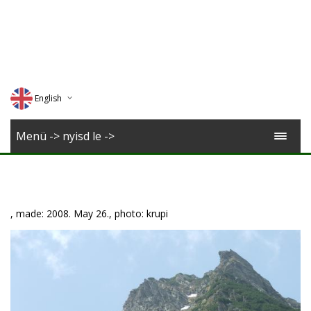
English
Deutsch
Menü -> nyisd le ->
Magyar
Romana
, made: 2008. May 26., photo: krupi