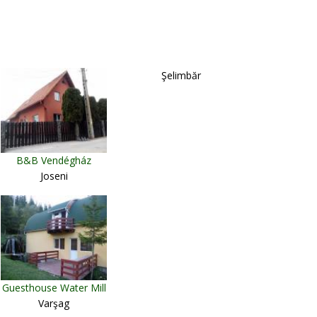
Şelimbăr
B&B Vendégház
Joseni
Guesthouse Water Mill
Varşag