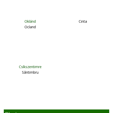
Oklánd
Cinta
Ocland
Csíkszentimre
Sântimbru