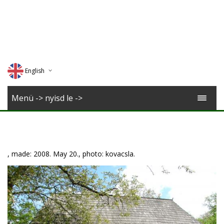
English
Deutsch
Menü -> nyisd le ->
Magyar
Romana
, made: 2008. May 20., photo: kovacsla.