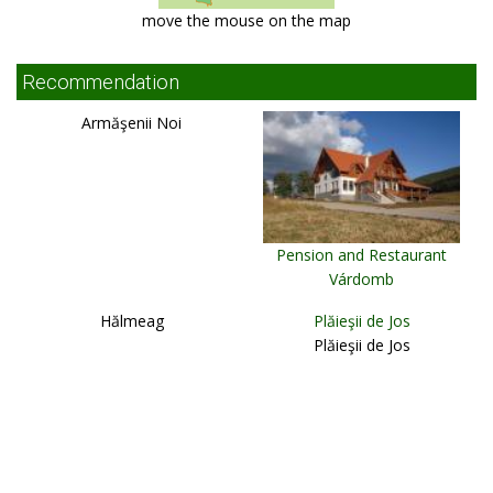
move the mouse on the map
Recommendation
Armăşenii Noi
Pension and Restaurant
Várdomb
Miercurea Ciuc
Hălmeag
Plăieşii de Jos
Plăieşii de Jos