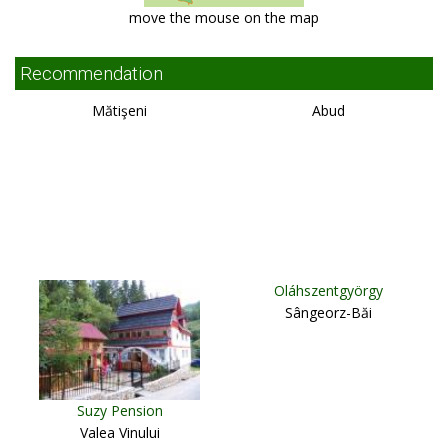
move the mouse on the map
Recommendation
Mătişeni
Abud
Oláhszentgyörgy
Sângeorz-Băi
Suzy Pension
Valea Vinului