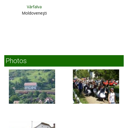
Várfalva
Moldoveneşti
Photos