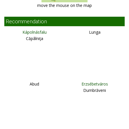
move the mouse on the map
Recommendation
Kápolnásfalu
Lunga
Căpâlniţa
Abud
Erzsébetváros
Dumbrăveni