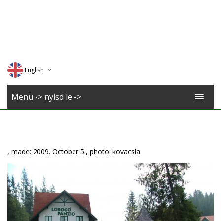
English
Deutsch
Menü -> nyisd le ->
Magyar
Romana
, made: 2009. October 5., photo: kovacsla.