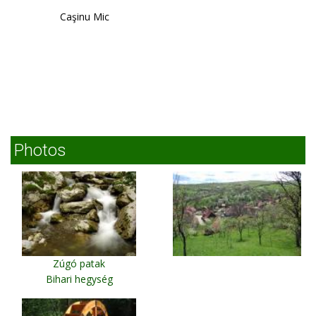
Caşinu Mic
Photos
Zúgó patak
Bihari hegység