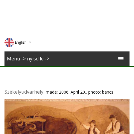
English
Deutsch
Menü -> nyisd le ->
Magyar
Romana
Székelyudvarhely
, made: 2006. April 20., photo: bancs