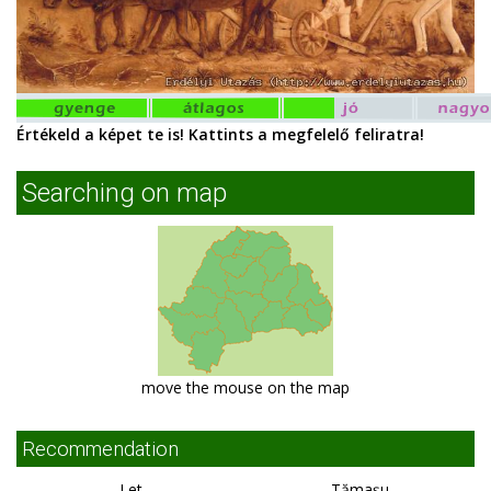
Értékeld a képet te is! Kattints a megfelelő feliratra!
Searching on map
move the mouse on the map
Recommendation
Let
Tămaşu