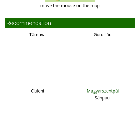
move the mouse on the map
Recommendation
Târnava
Guruslău
Ciuleni
Magyarszentpál
Sânpaul