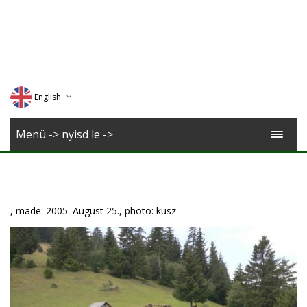
English
Deutsch
Menü -> nyisd le ->
Magyar
Romana
, made: 2005. August 25., photo: kusz