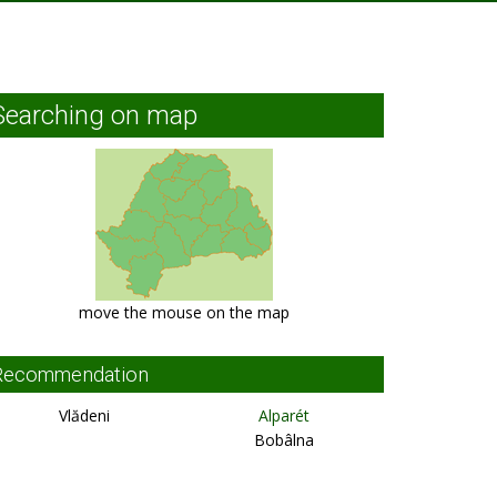
Searching on map
move the mouse on the map
Recommendation
Vlădeni
Alparét
Bobâlna