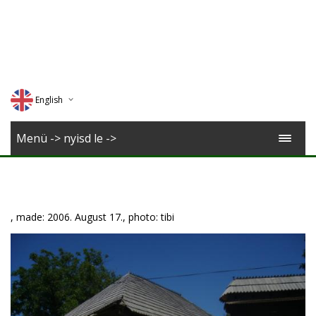
English
Deutsch
Menü -> nyisd le ->
Magyar
Romana
, made: 2006. August 17., photo: tibi